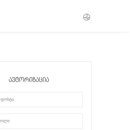
ᲐᲕᲢᲝᲠᲘᲖᲐᲪᲘᲐ